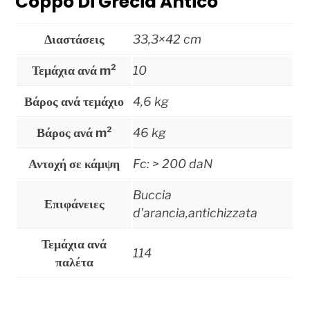
Coppo Di Grecia Antico
Διαστάσεις
33,3×42 cm
Τεμάχια ανά m²
10
Βάρος ανά τεμάχιο
4,6 kg
Βάρος ανά m²
46 kg
Αντοχή σε κάμψη
Fc: > 200 daN
Buccia
Επιφάνειες
d'arancia,antichizzata
Τεμάχια ανά
114
παλέτα