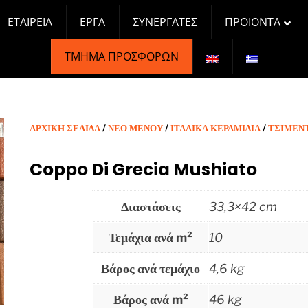
ΕΤΑΙΡΕΊΑ
ΈΡΓΑ
ΣΥΝΕΡΓΆΤΕΣ
ΠΡΟΙΟΝΤΑ
ΤΜΉΜΑ ΠΡΟΣΦΟΡΏΝ
ΑΡΧΙΚΉ ΣΕΛΊΔΑ
/
ΝΕΟ ΜΕΝΟΥ
/
ΙΤΑΛΙΚΑ ΚΕΡΑΜΙΔΙΑ
/
ΤΣΙΜΕΝ
Coppo Di Grecia Mushiato
Διαστάσεις
33,3×42 cm
Τεμάχια ανά m²
10
Βάρος ανά τεμάχιο
4,6 kg
Βάρος ανά m²
46 kg