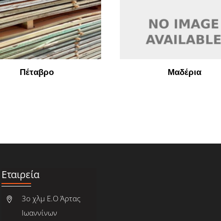
Πέταβρο
Μαδέρια
Εταιρεία
3ο χλμ Ε.Ο Άρτας
Ιωαννίνων