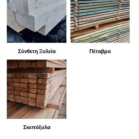
Σύνθετη Ξυλεία
Πέταβρο
Σκεπόξυλα